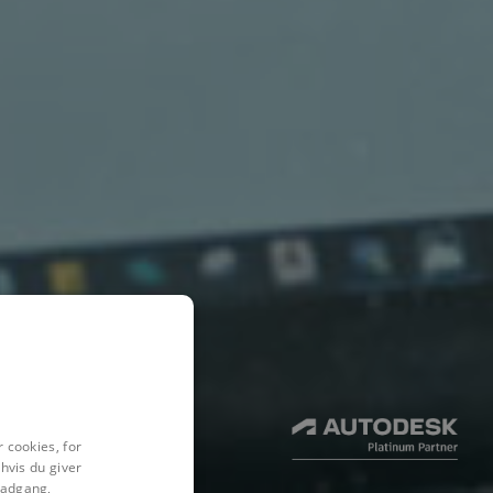
 cookies, for
hvis du giver
l adgang,