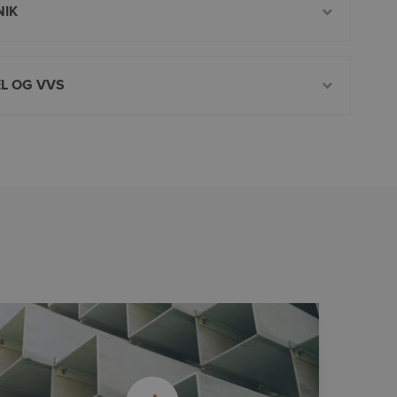
NIK
EL OG VVS