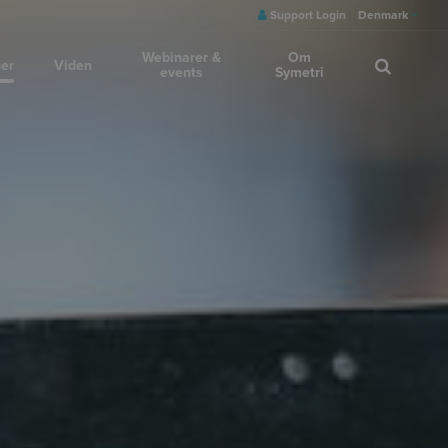
Support Login
Denmark
Webinarer &
Om
ger
Viden
events
Symetri