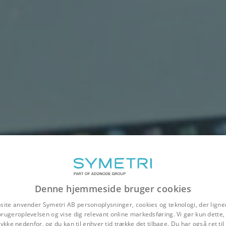
Denne hjemmeside bruger cookies
site anvender Symetri AB personoplysninger, cookies og teknologi, der ligner
brugeroplevelsen og vise dig relevant online markedsføring. Vi gør kun dette, 
ykke nedenfor, og du kan til enhver tid trække det tilbage. Du har også ret ti