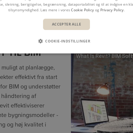
se, sletning, berigtigelse, begrænsning, dataportabilitet og til at indgive en kla
tilsynsmyndighed. Læs mere i vores
Cookie Policy
og
Privacy Policy
.
Overblik
Fordele
Fun
ACCEPTER ALLE
COOKIE-INDSTILLINGER
T TIL BIM
What Is Revit? BIM Sof
t muligt at planlægge,
ter effektivt fra start
for BIM og understøtter
 håndtering af
vit effektiviserer
nte bygningsmodeller -
g og høj kvalitet i