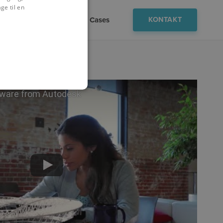
ge til en
ktioner
Viden
Cases
KONTAKT
tware from Autodesk