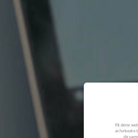
På dette web
at forbedre 
dit samt