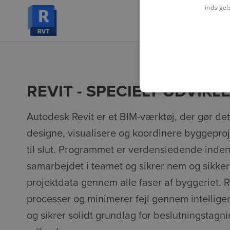
indsigel
REVIT - SPECIELT UDVIKLE
Autodesk Revit er et BIM-værktøj, der gør de
designe, visualisere og koordinere byggeprojek
til slut. Programmet er verdensledende inden
samarbejdet i teamet og sikrer nem og sikker
projektdata gennem alle faser af byggeriet. Re
processer og minimerer fejl gennem intellige
og sikrer solidt grundlag for beslutningstagnin