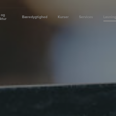
 og
Bæredygtighed
Kurser
Services
Løsnin
uktur