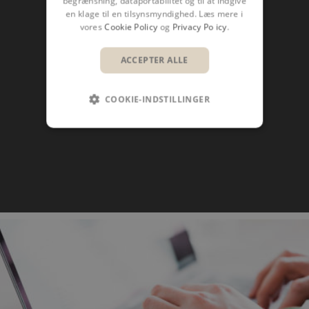
begrænsning, dataportabilitet og til at indgive
en klage til en tilsynsmyndighed. Læs mere i
vores
Cookie Policy
og
Privacy Policy
.
ACCEPTER ALLE
COOKIE-INDSTILLINGER