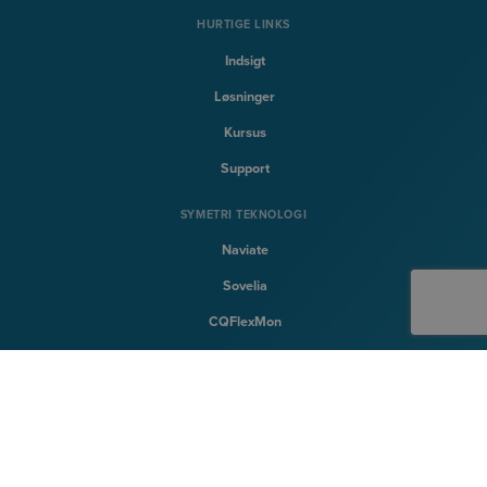
HURTIGE LINKS
Indsigt
Løsninger
Kursus
Support
SYMETRI TEKNOLOGI
Naviate
Sovelia
CQFlexMon
CQi
SYMETRI
Om Symetri
Karriere