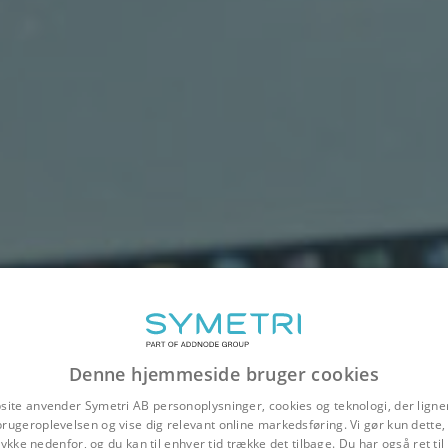
Denne hjemmeside bruger cookies
site anvender Symetri AB personoplysninger, cookies og teknologi, der ligner
brugeroplevelsen og vise dig relevant online markedsføring. Vi gør kun dette, 
ykke nedenfor, og du kan til enhver tid trække det tilbage. Du har også ret ti