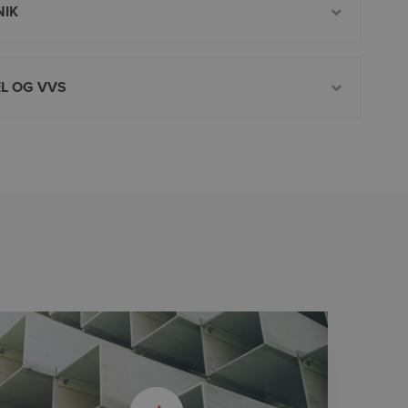
NIK
EL OG VVS