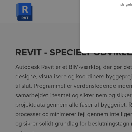
indsigel
REVIT - SPECIELT UDVIKLE
Autodesk Revit er et BIM-værktøj, der gør de
designe, visualisere og koordinere byggeprojek
til slut. Programmet er verdensledende inden
samarbejdet i teamet og sikrer nem og sikker
projektdata gennem alle faser af byggeriet. Re
processer og minimerer fejl gennem intellige
og sikrer solidt grundlag for beslutningstagnin