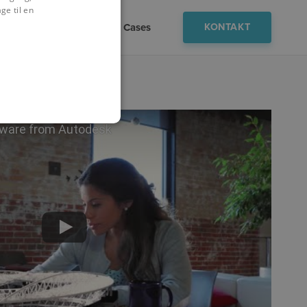
ge til en
ktioner
Viden
Cases
KONTAKT
tware from Autodesk