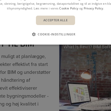
se, sletning, berigtigelse, begrænsning, dataportabilitet og til at indgive en kla
tilsynsmyndighed. Læs mere i vores
Cookie Policy
og
Privacy Policy
.
Overblik
Fordele
Fun
ACCEPTER ALLE
COOKIE-INDSTILLINGER
T TIL BIM
What Is Revit? BIM Sof
t muligt at planlægge,
ter effektivt fra start
for BIM og understøtter
 håndtering af
vit effektiviserer
nte bygningsmodeller -
g og høj kvalitet i