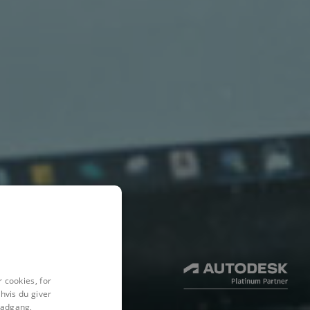
 cookies, for
hvis du giver
l adgang,