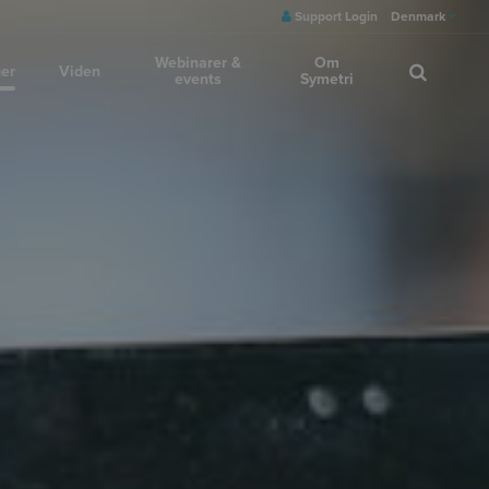
Support Login
Denmark
Webinarer &
Om
ger
Viden
events
Symetri