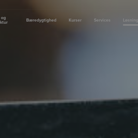
 og
Bæredygtighed
Kurser
Services
Løsnin
uktur