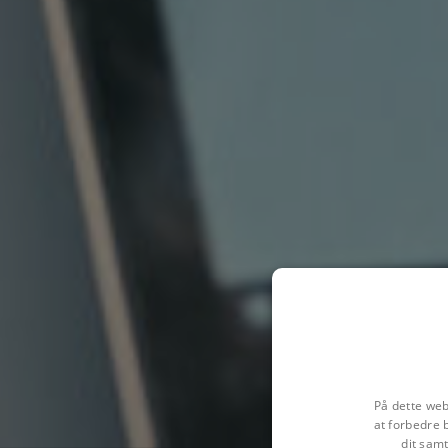
På dette web
at forbedre 
dit samt