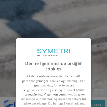
Denne hjemmeside bruger
cookies
På dette website anvender Symetri AB
personoplysninger, cookies og teknologi, der
ligner cookies, for at forbedre
brugeroplevelsen og vise dig relevant online
markedsføring. Vi gør kun dette, hvis du giver
dit samtykke nedenfor, og du kan til enhver tid
trække det tilbage. Du har også ret til adgang,
Overblik
KONTAKT