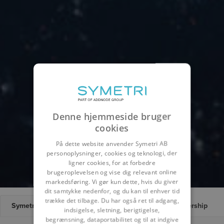
Denne hjemmeside bruger
cookies
På dette website anvender Symetri AB
personoplysninger, cookies og teknologi, der
ligner cookies, for at forbedre
brugeroplevelsen og vise dig relevant online
markedsføring. Vi gør kun dette, hvis du giver
dit samtykke nedenfor, og du kan til enhver tid
trække det tilbage. Du har også ret til adgang,
Symetri Global Leadership
Symetri Europe Leadership
indsigelse, sletning, berigtigelse,
begrænsning, dataportabilitet og til at indgive