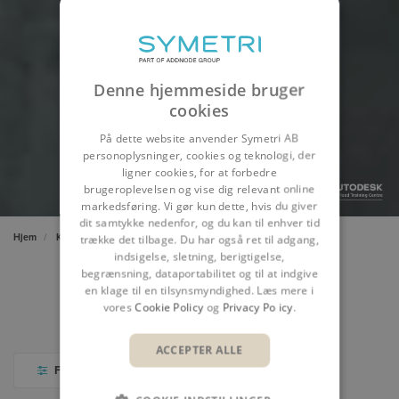
Denne hjemmeside bruger
cookies
På dette website anvender Symetri AB
personoplysninger, cookies og teknologi, der
ligner cookies, for at forbedre
brugeroplevelsen og vise dig relevant online
markedsføring. Vi gør kun dette, hvis du giver
dit samtykke nedenfor, og du kan til enhver tid
Hjem
Kursus
trække det tilbage. Du har også ret til adgang,
indsigelse, sletning, berigtigelse,
begrænsning, dataportabilitet og til at indgive
en klage til en tilsynsmyndighed. Læs mere i
vores
Cookie Policy
og
Privacy Policy
.
KURSER
KALENDER
ACCEPTER ALLE
FILTER