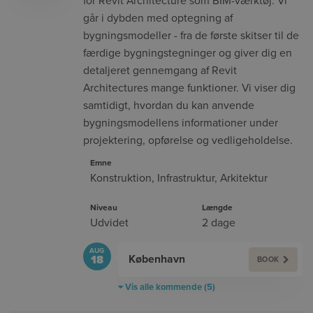
for Revit Architecture som BIM-værktøj. Vi
går i dybden med optegning af
bygningsmodeller - fra de første skitser til de
færdige bygningstegninger og giver dig en
detaljeret gennemgang af Revit
Architectures mange funktioner. Vi viser dig
samtidigt, hvordan du kan anvende
bygningsmodellens informationer under
projektering, opførelse og vedligeholdelse.
Emne
Konstruktion
,
Infrastruktur
,
Arkitektur
Niveau
Længde
Udvidet
2 dage
AUG
København
18
BOOK
Vis alle kommende (5)