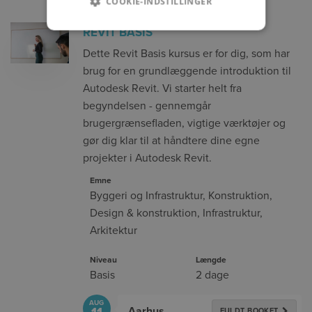
COOKIE-INDSTILLINGER
REVIT BASIS
Dette Revit Basis kursus er for dig, som har
brug for en grundlæggende introduktion til
Autodesk Revit. Vi starter helt fra
begyndelsen - gennemgår
brugergrænsefladen, vigtige værktøjer og
gør dig klar til at håndtere dine egne
projekter i Autodesk Revit.
Emne
Byggeri og Infrastruktur
,
Konstruktion
,
Design & konstruktion
,
Infrastruktur
,
Arkitektur
Niveau
Længde
Basis
2 dage
AUG
Aarhus
11
FULDT BOOKET