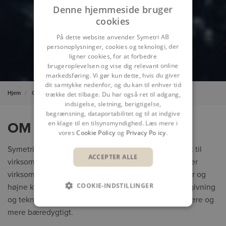
Denne hjemmeside bruger
cookies
På dette website anvender Symetri AB
personoplysninger, cookies og teknologi, der
ligner cookies, for at forbedre
brugeroplevelsen og vise dig relevant online
markedsføring. Vi gør kun dette, hvis du giver
dit samtykke nedenfor, og du kan til enhver tid
Hjem
Om Symetri
trække det tilbage. Du har også ret til adgang,
indsigelse, sletning, berigtigelse,
begrænsning, dataportabilitet og til at indgive
en klage til en tilsynsmyndighed. Læs mere i
OM SYMETRI
vores
Cookie Policy
og
Privacy Policy
.
Symetri udvikler og leverer IT-løsninger samt support til
ACCEPTER ALLE
virksomheder indenfor byggeri- og industri. Vi hjælper
virksomheder med at optimere deres arbejdsmetoder og
COOKIE-INDSTILLINGER
højne kvaliteten af deres projekter ved at levere rådgivning
og teknologi, der gør dem i stand til at arbejde smartere og
mere bæredygtigt.