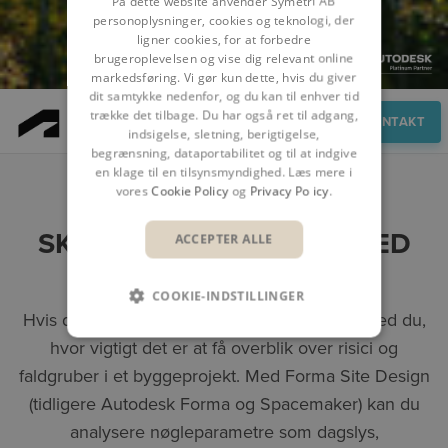
På dette website anvender Symetri AB
personoplysninger, cookies og teknologi, der
ligner cookies, for at forbedre
brugeroplevelsen og vise dig relevant online
markedsføring. Vi gør kun dette, hvis du giver
dit samtykke nedenfor, og du kan til enhver tid
trække det tilbage. Du har også ret til adgang,
Overblik
KONTAKT
indsigelse, sletning, berigtigelse,
begrænsning, dataportabilitet og til at indgive
en klage til en tilsynsmyndighed. Læs mere i
vores
Cookie Policy
og
Privacy Policy
.
SKAB BEDRE DESIGNS MED
ACCEPTER ALLE
FORMA SITE DESIGN
COOKIE-INDSTILLINGER
Hvis du arbejder med by- og boligudvikling, ved du,
hvor vigtigt det er at få overblik over risici og
faldgruber i et byggeprojekt. Med Forma Site Design
(tidligere Autodesk Forma og Spacemaker) kan du
analysere nøgleparametre som dagslys,