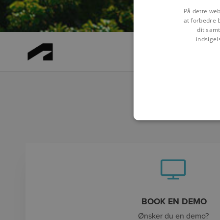
På dette web
at forbedre 
dit samt
indsigel
Ov
BOOK EN DEMO
Ønsker du en demo?