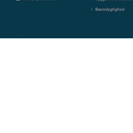
Bæredygtighed
BLIV OPDATERET PÅ DE SENESTE NYHEDER
Tilmeld dig vores nyhedsbrev og modtag gratis tips & tricks, e-bøg