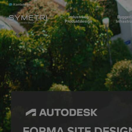
Kontakt os
Industri og
Byggeri
Produktdesign
Infrastr
FORMA SITE DESIG