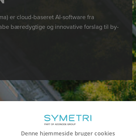
ma) er cloud-baseret AI-software fra
abe bæredygtige og innovative forslag til by-
Denne hjemmeside bruger cookies