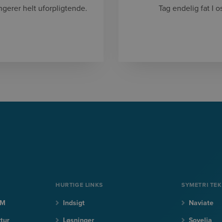
gerer helt uforpligtende.
Tag endelig fat I o
HURTIGE LINKS
SYMETRI TE
LM
Indsigt
Naviate
tur
Løsninger
Sovelia