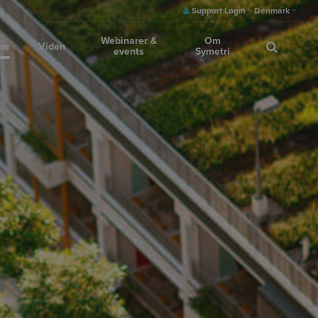
Support Login
Denmark
Webinarer &
Om
ger
Viden
events
Symetri