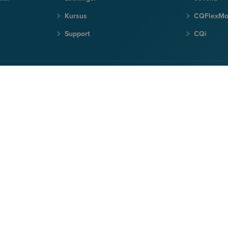
Kursus
CQFlexM
Support
CQi
er, invitationer til webinarer osv.