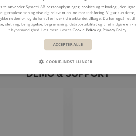
site anvender Symetri AB personoplysninger, cookies og teknologi, der ligner
brugeroplevelsen og vise dig relevant online markedsføring. Vi gør kun dette, 
ykke nedenfor, og du kan til enhver tid trække det tilbage. Du har også ret ti
se, sletning, berigtigelse, begrænsning, dataportabilitet og til at indgive en kla
tilsynsmyndighed. Læs mere i vores
Cookie Policy
og
Privacy Policy
.
erblik
Fordele
Funktioner
Hvorfor Symetri
ACCEPTER ALLE
COOKIE-INDSTILLINGER
DEMO & SUPPORT