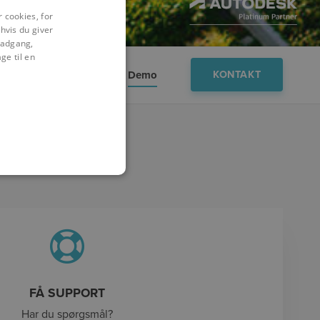
 cookies, for
hvis du giver
l adgang,
ge til en
Viden
FAQ
Demo
KONTAKT
FÅ SUPPORT
Har du spørgsmål?