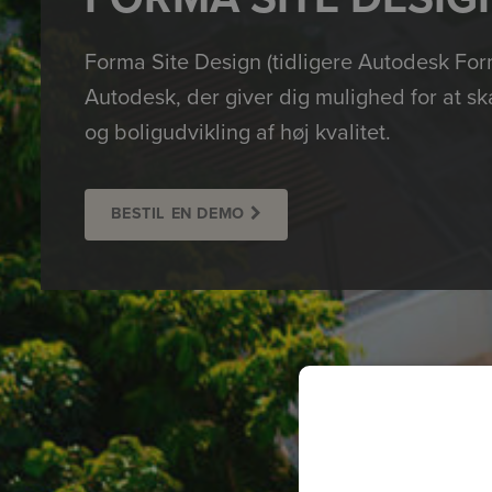
Forma Site Design (tidligere Autodesk For
Autodesk, der giver dig mulighed for at sk
og boligudvikling af høj kvalitet.
BESTIL EN DEMO