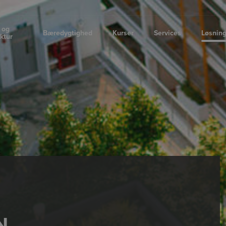
 og
Bæredygtighed
Kurser
Services
Løsnin
uktur
N