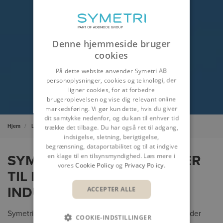
Denne hjemmeside bruger
cookies
På dette website anvender Symetri AB
personoplysninger, cookies og teknologi, der
ligner cookies, for at forbedre
brugeroplevelsen og vise dig relevant online
markedsføring. Vi gør kun dette, hvis du giver
dit samtykke nedenfor, og du kan til enhver tid
Hjem
Løsninger
Symetris egne løsninger
trække det tilbage. Du har også ret til adgang,
indsigelse, sletning, berigtigelse,
begrænsning, dataportabilitet og til at indgive
en klage til en tilsynsmyndighed. Læs mere i
SYMETRIS EGNE LØSNINGER
vores
Cookie Policy
og
Privacy Policy
.
TIL BYGGERIET OG
INDUSTRIEN
ACCEPTER ALLE
Symetris egenudviklede software hjælper virksomheder
COOKIE-INDSTILLINGER