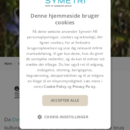
Denne hjemmeside bruger
cookies
På dette website anvender Symetri AB
personoplysninger, cookies og teknologi, der
ligner cookies, for at forbedre
brugeroplevelsen og vise dig relevant online
markedsføring. Vi gør kun dette, hvis du giver
dit samtykke nedenfor, og du kan til enhver tid
Hjem
Indsigt
Kundecases
Det Kgl. Bibliotek
trække det tilbage. Du har også ret til adgang,
indsigelse, sletning, berigtigelse,
begrænsning, dataportabilitet og til at indgive
en klage til en tilsynsmyndighed. Læs mere i
vores
Cookie Policy
og
Privacy Policy
.
ACCEPTER ALLE
COOKIE-INDSTILLINGER
Da
Det Kgl. Bibliotek
skulle flytte deres
kulturarvssamlinger til et nyt magasin, havde de brug