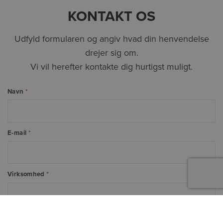
KONTAKT OS
Udfyld formularen og angiv hvad din henvendelse
drejer sig om.
Vi vil herefter kontakte dig hurtigst muligt.
Navn
*
E-mail
*
Virksomhed
*
Telefonnummer
*