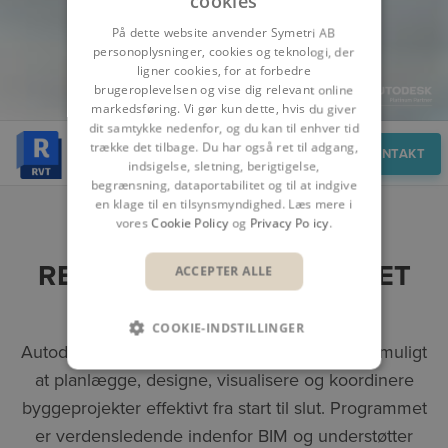
cookies
På dette website anvender Symetri AB
personoplysninger, cookies og teknologi, der
ligner cookies, for at forbedre
brugeroplevelsen og vise dig relevant online
markedsføring. Vi gør kun dette, hvis du giver
dit samtykke nedenfor, og du kan til enhver tid
trække det tilbage. Du har også ret til adgang,
Overblik
KONTAKT
indsigelse, sletning, berigtigelse,
begrænsning, dataportabilitet og til at indgive
en klage til en tilsynsmyndighed. Læs mere i
vores
Cookie Policy
og
Privacy Policy
.
REVIT - SPECIELT UDVIKLET
ACCEPTER ALLE
TIL BIM
COOKIE-INDSTILLINGER
Autodesk Revit er et BIM-værktøj, der gør det muligt
at planlægge, designe, visualisere og koordinere
byggeprojekter effektivt fra start til slut. Programmet
er verdensledende indenfor BIM og understøtter