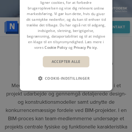
ligner cookies, for at forbedre
brugeroplevelsen og vise dig relevant online
markedsføring. Vi gør kun dette, hvis du giver
dit samtykke nedenfor, og du kan til enhver tid
trække det tilbage. Du har også ret til adgang,
Overblik
KONTAKT
indsigelse, sletning, berigtigelse,
begrænsning, dataportabilitet og til at indgive
en klage til en tilsynsmyndighed. Læs mere i
vores
Cookie Policy
og
Privacy Policy
.
KOMBINER DESIGN- OG
ACCEPTER ALLE
KONSTRUKTIONSDATA
COOKIE-INDSTILLINGER
Med Navisworks kan alle involverede parter i et
projekt udarbejde og gennemgå detaljerede design-
og konstruktionsmodeller samt udnytte de
konkurrencemæssige fordele ved BIM-projekter. I en
BIM-proces kan team-medlemmerne undersøge et
projekts centrale fysiske og funktionelle karakteristika