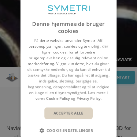
Denne hjemmeside bruger
cookies
På dette website anvender Symetri AB
personoplysninger, cookies og teknologi, der
ligner cookies, for at forbedre
brugeroplevelsen og vise dig relevant online
markedsføring. Vi gør kun dette, hvis du giver
dit samtykke nedenfor, og du kan til enhver tid
trække det tilbage. Du har også ret til adgang,
Overblik
KONTAKT
indsigelse, sletning, berigtigelse,
begrænsning, dataportabilitet og til at indgive
en klage til en tilsynsmyndighed. Læs mere i
vores
Cookie Policy
og
Privacy Policy
.
NAVIATE PIPE
ACCEPTER ALLE
Naviate Pipe kombineres med Autodesk Civil 3D for
COOKIE-INDSTILLINGER
at give et effektivt og dynamisk projektdesign.