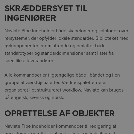
SKRÆDDERSYET TIL
INGENIØRER
Naviate Pipe indeholder både skabeloner og kataloger over
rørsystemer, der opfylder lokale standarder. Biblioteket med
rørkomponenter er omfattende og omfatter både
standardtyper og standarddimensioner samt lister fra
specifikke leverandører.
Alle kommandoer er tilgængelige både i båndet og i en
gruppe af værktøjspaletter. Værktøjspaletterne er
organiseret i et struktureret workflow. Naviate kan bruges
på engelsk, svensk og norsk.
OPRETTELSE AF OBJEKTER
Naviate Pipe indeholder kommandoer til redigering af
rørsystemer, oprettelse af rør fra linjer og indstilling af