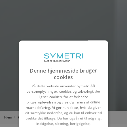
Denne hjemmeside bruger
cookies
På dette website anvender Symetri AB
personoplysninger, cookies og teknologi, der
ligner cookies, for at forbedre
brugeroplevelsen og vise dig relevant online
markedsføring. Vi gør kun dette, hvis du giver
dit samtykke nedenfor, og du kan til enhver tid
Hjem
Kurser
Klasseundervisning
trække det tilbage. Du har også ret til adgang,
indsigelse, sletning, berigtigelse,