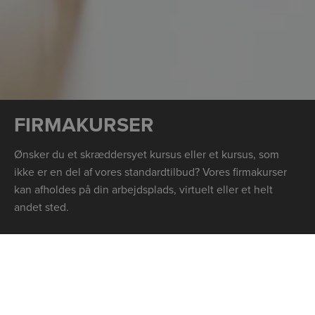
FIRMAKURSER
Ønsker du et skræddersyet kursus eller et kursus, som
ikke er en del af vores standardtilbud? Vores firmakurser
kan afholdes på din arbejdsplads, virtuelt eller et helt
andet sted.
LÆS MERE HER