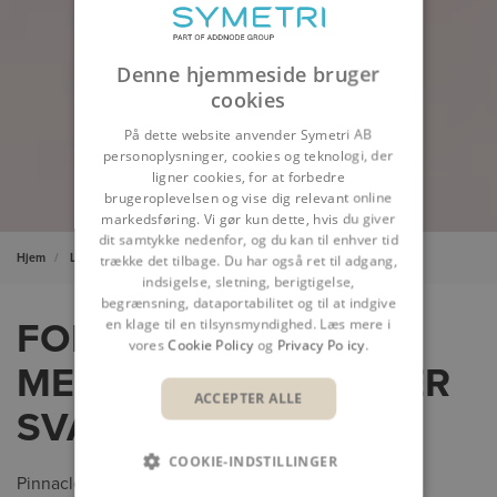
Denne hjemmeside bruger
cookies
På dette website anvender Symetri AB
personoplysninger, cookies og teknologi, der
ligner cookies, for at forbedre
brugeroplevelsen og vise dig relevant online
markedsføring. Vi gør kun dette, hvis du giver
dit samtykke nedenfor, og du kan til enhver tid
Hjem
Løsninger
Pinnacle Series (1)
trække det tilbage. Du har også ret til adgang,
indsigelse, sletning, berigtigelse,
begrænsning, dataportabilitet og til at indgive
en klage til en tilsynsmyndighed. Læs mere i
FORBINDER
vores
Cookie Policy
og
Privacy Policy
.
MENNESKER OG GIVER
ACCEPTER ALLE
SVAR
COOKIE-INDSTILLINGER
Pinnacle Series er en on-demand lærings- og