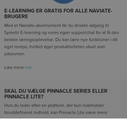
E-LEARNING ER GRATIS FOR ALLE NAVIATE-
BRUGERE
Med et Naviate-abonnement får du direkte adgang til
Symetri E-learning og vores egen supportchat for at få den
bedste læringsoplevelse. Du kan lære nye funktioner i dit
eget tempo, hvilket øger produktiviteten såvel som
ydeevnen.
Læs mere
her
.
SKAL DU VÆLGE PINNACLE SERIES ELLER
PINNACLE LITE?
Hvis du leder efter en platform, der kun indeholder
foruddefineret indhold, kan Pinnacle Lite være mere
passende.