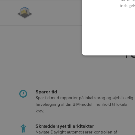
indsigel
F
Sparer tid
Spar tid med rapporter på lokal sprog og øjeblikkelig
farvelægning af din BIM-model i henhold til lokale
krav.
Skræddersyet til arkitekter
Naviate Daylight automatiserer kontrollen af