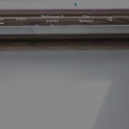
Support Login
Denmark
Webinarer &
Om
ger
Viden
events
Symetri