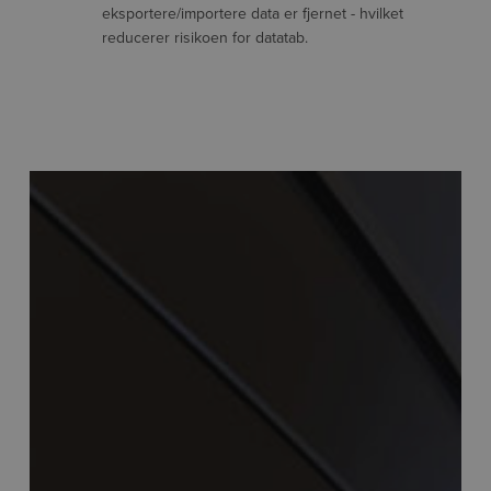
eksportere/importere data er fjernet - hvilket
reducerer risikoen for datatab.