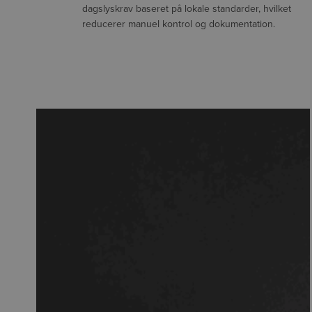
dagslyskrav baseret på lokale standarder, hvilket
reducerer manuel kontrol og dokumentation.