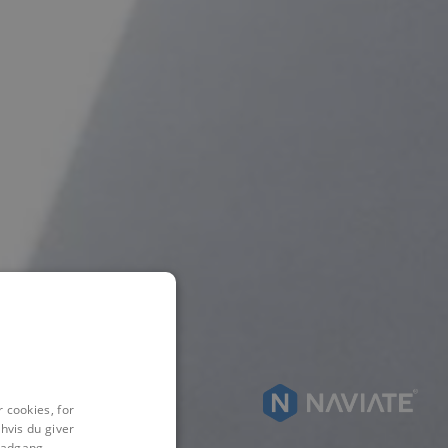
 cookies, for
hvis du giver
l adgang,