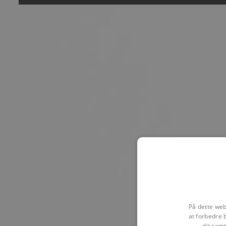
På dette web
at forbedre 
dit samt