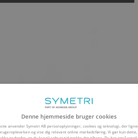
Denne hjemmeside bruger cookies
site anvender Symetri AB personoplysninger, cookies og teknologi, der ligner
brugeroplevelsen og vise dig relevant online markedsføring. Vi gør kun dette, 
ykke nedenfor, og du kan til enhver tid trække det tilbage. Du har også ret ti