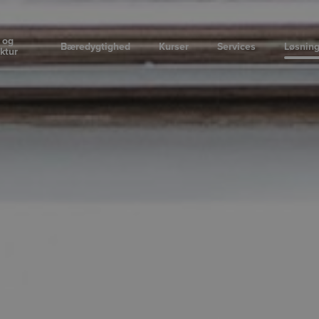
 og
Bæredygtighed
Kurser
Services
Løsnin
uktur