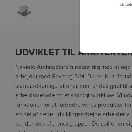
indsigel
UDVIKLET TIL ARKITEKTE
Naviate Architecture hjælper dig med at øge e
arbejder med Revit og BIM. Der er bl.a. forudi
standardkonfigurationer, som er designet til a
arbejdsmetode og et smidigt workflow. Vi ud
funktioner for at forbedre vores produkter fo
en del af dette udviklingsarbejde arbejder 
kundernes referencegrupper. De spiller en vigt