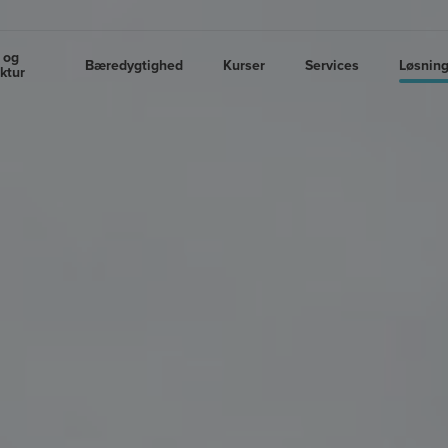
 og
Bæredygtighed
Kurser
Services
Løsnin
uktur