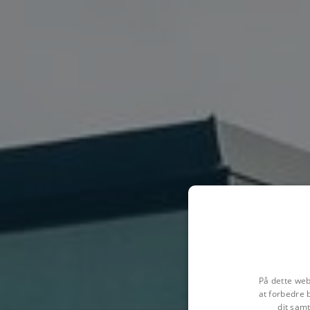
På dette web
at forbedre 
dit samt