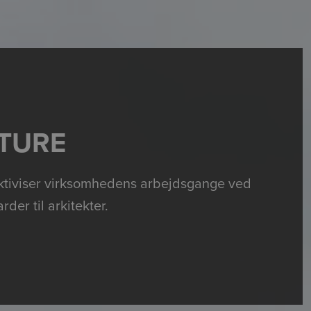
CTURE
ektiviser virksomhedens arbejdsgange ved
der til arkitekter.