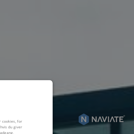
 cookies, for
hvis du giver
l adgang,