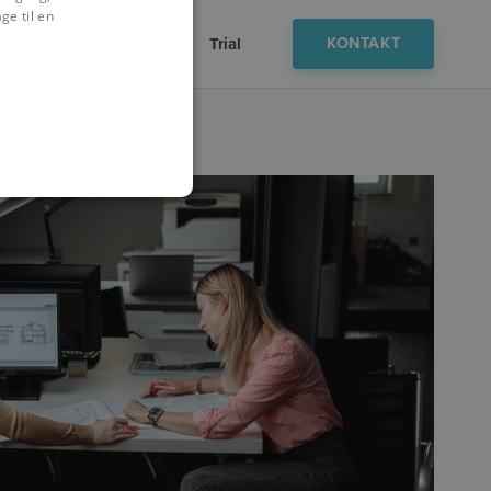
ge til en
Cases
Viden
Trial
KONTAKT