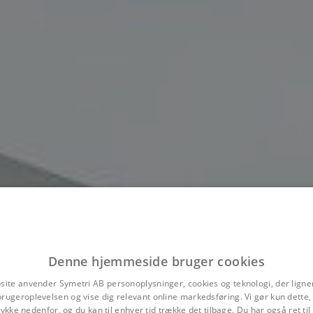
Denne hjemmeside bruger cookies
site anvender Symetri AB personoplysninger, cookies og teknologi, der ligner
brugeroplevelsen og vise dig relevant online markedsføring. Vi gør kun dette, 
ykke nedenfor, og du kan til enhver tid trække det tilbage. Du har også ret ti