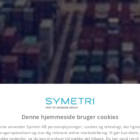
Denne hjemmeside bruger cookies
site anvender Symetri AB personoplysninger, cookies og teknologi, der ligner
brugeroplevelsen og vise dig relevant online markedsføring. Vi gør kun dette, 
ykke nedenfor, og du kan til enhver tid trække det tilbage. Du har også ret ti