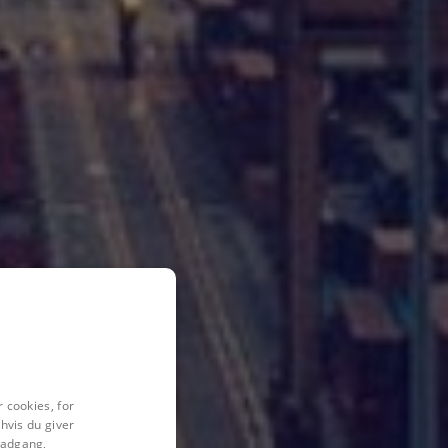
 cookies, for
hvis du giver
l adgang,