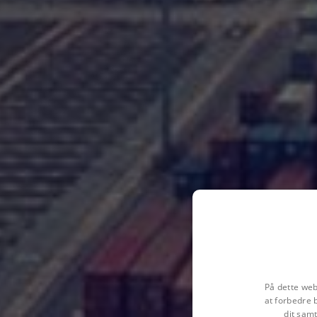
På dette web
at forbedre 
dit samt