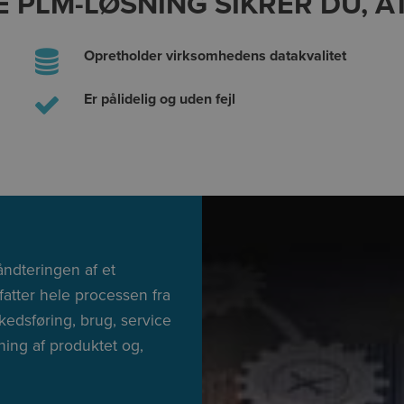
E PLM-LØSNING SIKRER DU, A
Opretholder virksomhedens datakvalitet
Er pålidelig og uden fejl
ndteringen af et
mfatter hele processen fra
rkedsføring, brug, service
ning af produktet og,