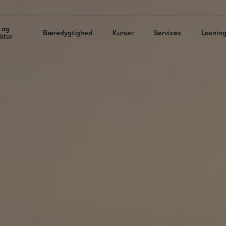
 og
Bæredygtighed
Kurser
Services
Løsnin
uktur