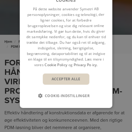
På dette website anvender Symetri AB
personoplysninger, cookies og teknologi, der
ligner cookies, for at forbedre
brugeroplevelsen og vise dig relevant online
markedsføring. Vi gør kun dette, hvis du giver
dit samtykke nedenfor, og du kan til enhver tid
Hjem
Produktdesign & PLM
Design & konstruktion
trække det tilbage. Du har også ret til adgang,
PDM Product Data Management
indsigelse, sletning, berigtigelse,
begrænsning, dataportabilitet og til at indgive
en klage til en tilsynsmyndighed. Læs mere i
FORBEDR KVALITETEN OG
vores
Cookie Policy
og
Privacy Policy
.
HÅNDTERINGEN AF
ACCEPTER ALLE
VIRKSOMHEDENS
PRODUKTDATA MED ET PDM-
COOKIE-INDSTILLINGER
SYSTEM
Effektiv håndtering af konstruktionsdata er afgørende for at
øge effektiviteten og konkurrenceevnen. Med den rigtige
PDM-løsning bliver det nemmere at organisere,