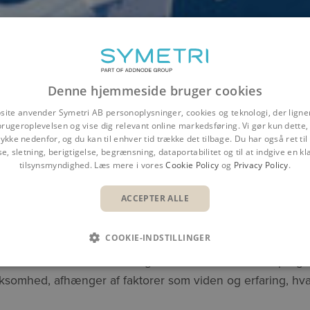
Denne hjemmeside bruger cookies
site anvender Symetri AB personoplysninger, cookies og teknologi, der ligner
brugeroplevelsen og vise dig relevant online markedsføring. Vi gør kun dette, 
ykke nedenfor, og du kan til enhver tid trække det tilbage. Du har også ret ti
se, sletning, berigtigelse, begrænsning, dataportabilitet og til at indgive en kla
Aided Design (CAD)
tilsynsmyndighed. Læs mere i vores
Cookie Policy
og
Privacy Policy
.
ACCEPTER ALLE
 ER AFHÆNGIG AF DINE BEH
COOKIE-INDSTILLINGER
 i stigende grad i hele forretningsprocessen, ved siden a
 er standard. Uanset behov og branche har Autodesk progra
 virksomhed, afhænger af faktorer som viden og erfaring, 