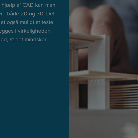
Ved hjælp af CAD kan man
r i både 2D og 3D. Det
t også muligt at teste
bygges i virkeligheden.
med, at det mindsker