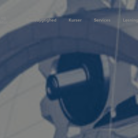
 og
Bæredygtighed
Kurser
Services
Løsnin
uktur