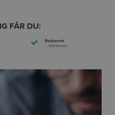
G FÅR DU:
Reduceret
… fejlfrekvens.