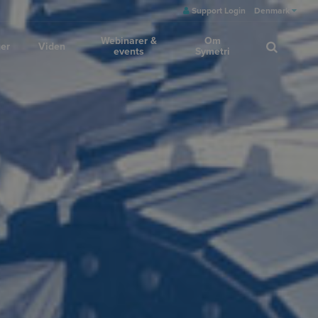
Support Login
Denmark
Webinarer &
Om
ger
Viden
events
Symetri