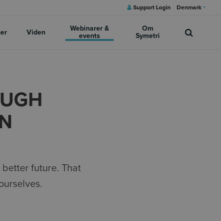
Support Login
Denmark
Webinarer &
Om
ger
Viden
events
Symetri
OUGH
ON
better future. That
ourselves.