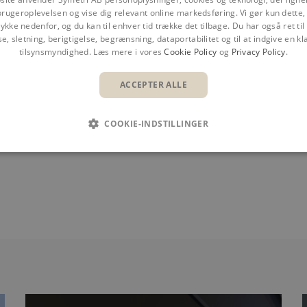
brugeroplevelsen og vise dig relevant online markedsføring. Vi gør kun dette, 
ykke nedenfor, og du kan til enhver tid trække det tilbage. Du har også ret ti
se, sletning, berigtigelse, begrænsning, dataportabilitet og til at indgive en kla
tilsynsmyndighed. Læs mere i vores
Cookie Policy
og
Privacy Policy
.
ACCEPTER ALLE
HENRIK MUNK MADSEN
Business Area Director
COOKIE-INDSTILLINGER