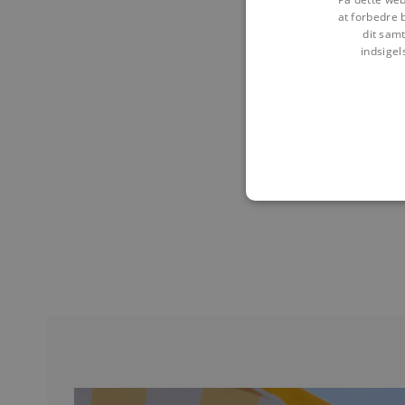
at forbedre 
dit samt
indsigel