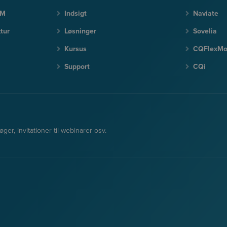
LM
Indsigt
Naviate
tur
Løsninger
Sovelia
Kursus
CQFlexM
Support
CQi
er, invitationer til webinarer osv.