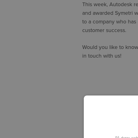
This week, Autodesk r
and awarded Symetri wi
to a company who has d
customer success.
Would you like to know
in touch with us!
På dette web