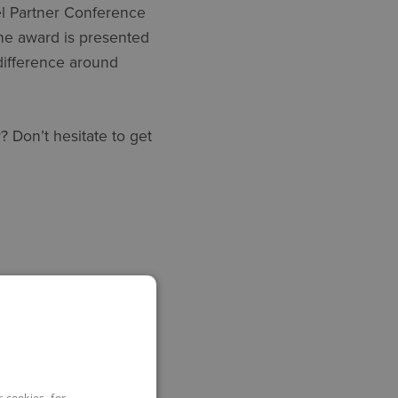
l Partner Conference
he award is presented
difference around
 Don’t hesitate to get
 cookies, for