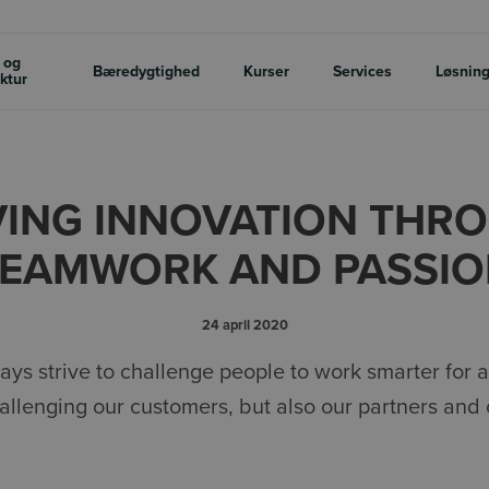
 og
Bæredygtighed
Kurser
Services
Løsnin
uktur
VING INNOVATION THR
EAMWORK AND PASSI
24 april 2020
ays strive to challenge people to work smarter for a 
llenging our customers, but also our partners and 