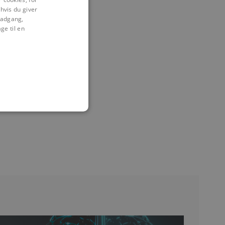
hvis du giver
l adgang,
ge til en