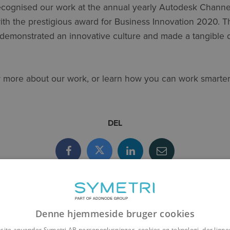
ecognised our work at the annual yearly Autodesk Channe
th the prestigious award for Business Innovation 2020. T
emonstrated an innovative culture and made a tangible 
 more about our work, or learn how you can work smarter?
DEL
Denne hjemmeside bruger cookies
site anvender Symetri AB personoplysninger, cookies og teknologi, der ligner