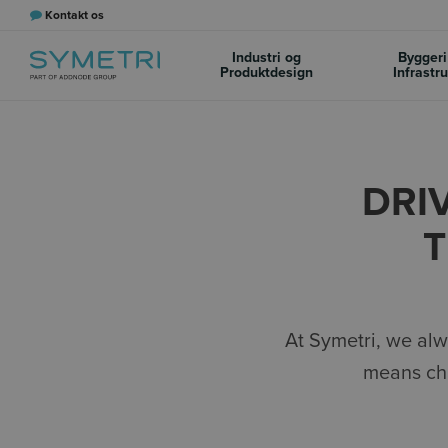
Kontakt os
Industri og
Byggeri
Produktdesign
Infrastr
DRI
T
At Symetri, we alw
means cha