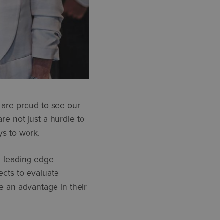
 are proud to see our
re not just a hurdle to
ys to work.
e leading edge
ects to evaluate
 an advantage in their