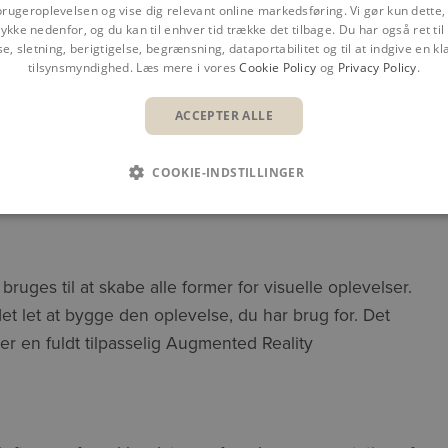
brugeroplevelsen og vise dig relevant online markedsføring. Vi gør kun dette, 
ykke nedenfor, og du kan til enhver tid trække det tilbage. Du har også ret ti
se, sletning, berigtigelse, begrænsning, dataportabilitet og til at indgive en kla
tilsynsmyndighed. Læs mere i vores
Cookie Policy
og
Privacy Policy
.
ACCEPTER ALLE
COOKIE-INDSTILLINGER
ruges til at skabe alle former for visuelle oplevelser.
det let at bygge den oplevelse, du har brug for. Det
r en fuldt tilpasselig Augmented Reality