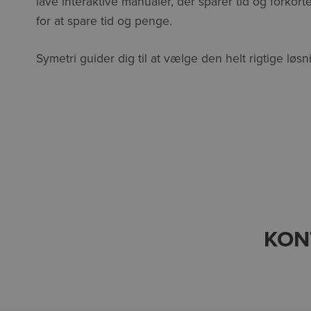
lave interaktive manualer, der sparer tid og forkor
for at spare tid og penge.
Symetri guider dig til at vælge den helt rigtige løs
KON