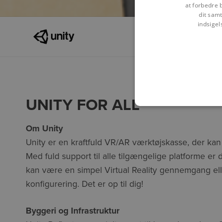
at forbedre 
dit samt
indsigel
UNITY FOR ALL
Om Unity
Unity er en kraftfuld VR/AR værktøjskasse, der kan b
Med fuld support til alle tilgængelige platforme er 
kan være en simpel Virtual Reality gennemgang elle
konfigurering. Det er op til dig!
Byggeri og Infrastruktur