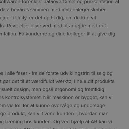
 Softwaren forenkler dataoverførsel og præsentation af
BIM-data bevares sammen med materialegenskaber.
der i Unity, er det op til dig, om du kun vil
fra Revit eller blive ved med at arbejde med det i
ntation. Få kunderne og dine kolleger til at give dig
i alle faser - fra de første udviklingstrin til salg og
ør det til et værdifuldt værktøj i hele dit produkts
 visuelt design, men også ergonomi og fremtidig
ttes kontrolsystemet. Når maskinen er bygget, kan vi
 dem via IoT for at kunne overvåge og undersøge
lige produkt, kan vi træne kunden i, hvordan man
 og træning hos kunden. Og ved hjælp af AR kan vi