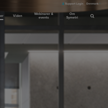
Support Login
Denmark
Webinarer &
Om
ger
Viden
events
Symetri