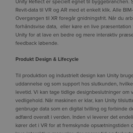
Unity Reflect er specielt egnet til byggebranchen.
Revit-data til VR og AR med et enkelt klik. Alle 
Overgangen til XR foregår gnidningsfrit. Når du arbej
forhåndsvise data, eller køre en live præsentation 
Unity for at lave en bedre og mere interaktiv præse
feedback løbende.
Produkt Design & Lifecycle
Til produktion og industrielt design kan Unity bruges 
uddannelse og som support hos slutkunden, hvilket g
levetid. Vi kan tage tidlige designbeslutninger om
vedligehold. Når maskinen er klar, kan Unity tilslu
genbruge data som en digital tvilling og forbinde
adfærd overalt i verden. Inden vi leverer det ende
kører det i VR for at fremskynde opsætningstiden