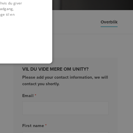
hvis du giver
l adgang,
ge til en
Overblik
VIL DU VIDE MERE OM UNITY?
Please add your contact information, we will
contact you shortly.
Email
*
First name
*