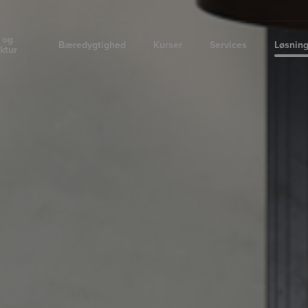
 og
Bæredygtighed
Kurser
Services
Løsnin
uktur