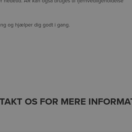
ter nedetid. AR kan også bruges til fjernvedligeholdelse
ning og hjælper dig godt i gang.
TAKT OS FOR MERE INFORMA