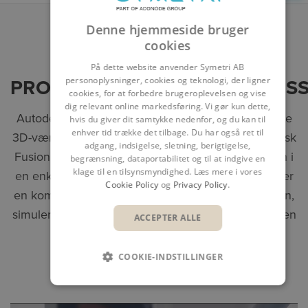
Denne hjemmeside bruger
cookies
ET VÆRKTØJ TIL HELE
På dette website anvender Symetri AB
personoplysninger, cookies og teknologi, der ligner
PRODUKTUDVIKLINGSPROCES
cookies, for at forbedre brugeroplevelsen og vise
dig relevant online markedsføring. Vi gør kun dette,
Autodesk Fusion (tidligere Fusion 360) er det første
hvis du giver dit samtykke nedenfor, og du kan til
enhver tid trække det tilbage. Du har også ret til
3D-værktøj af sin art til CAD, CAM og CAE. Autodesk
adgang, indsigelse, sletning, berigtigelse,
Fusion integrerer hele produktudviklingsprocessen i
begrænsning, dataportabilitet og til at indgive en
klage til en tilsynsmyndighed. Læs mere i vores
en enkelt cloudbaseret platform. Platformen tilbyder
Cookie Policy
og
Privacy Policy
.
en komplet løsning til industriel og mekanisk design,
simulering, samarbejde og bearbejdning, alt sammen
ACCEPTER ALLE
i én integreret pakke.
COOKIE-INDSTILLINGER