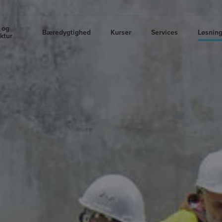
 og
Bæredygtighed
Kurser
Services
Løsnin
uktur