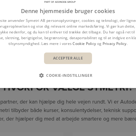
Denne hjemmeside bruger cookies
site anvender Symetri AB personoplysninger, cookies og teknologi, der ligner
brugeroplevelsen og vise dig relevant online markedsføring. Vi gør kun dette, 
ykke nedenfor, og du kan til enhver tid trække det tilbage. Du har også ret ti
se, sletning, berigtigelse, begrænsning, dataportabilitet og til at indgive en kla
tilsynsmyndighed. Læs mere i vores
Cookie Policy
og
Privacy Policy
.
Overblik
Fordele
Funktioner
Hvorfor 
ACCEPTER ALLE
COOKIE-INDSTILLINGER
HVORFOR VÆLGE SYMETRI?
partner, der kan hjælpe dig hele vejen rundt. Vi er Autod
etri tilbyder både kurser, konsulentydelser, teknisk sup
er, der hjælper dig med at arbejde smartere og mere bære