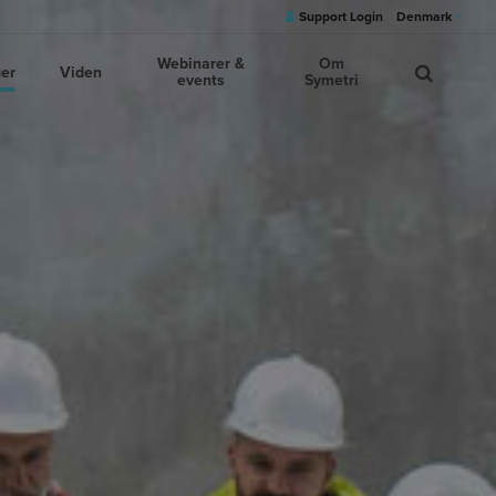
Support Login
Denmark
Webinarer &
Om
ger
Viden
events
Symetri