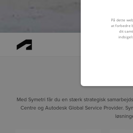
På dette web
at forbedre 
dit samt
indsigel
Med Symetri får du en stærk strategisk samarbejds
Centre og Autodesk Global Service Provider. Sym
løsning