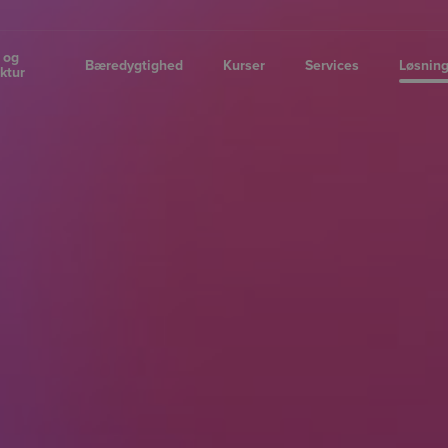
 og
Bæredygtighed
Kurser
Services
Løsnin
uktur