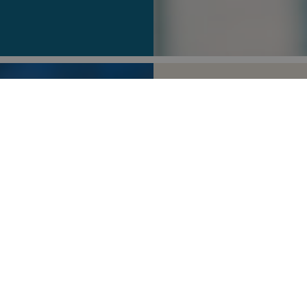
OVERVÅGNIN
SOFTWARE
Det er muligt at overvåg
Windows-baserede softwar
Adobe, Sketchup, Tekla, 