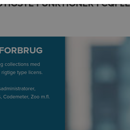
GTIGSTE FUNKTIONER I CQF
SFORBRUG
og collections med
 rigtige type licens.
administratorer,
, Codemeter, Zoo m.fl.