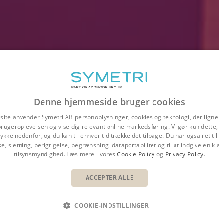
Denne hjemmeside bruger cookies
site anvender Symetri AB personoplysninger, cookies og teknologi, der ligner
brugeroplevelsen og vise dig relevant online markedsføring. Vi gør kun dette, 
ykke nedenfor, og du kan til enhver tid trække det tilbage. Du har også ret ti
se, sletning, berigtigelse, begrænsning, dataportabilitet og til at indgive en kla
tilsynsmyndighed. Læs mere i vores
Cookie Policy
og
Privacy Policy
.
Overblik
Fordele
Funktioner
ACCEPTER ALLE
COOKIE-INDSTILLINGER