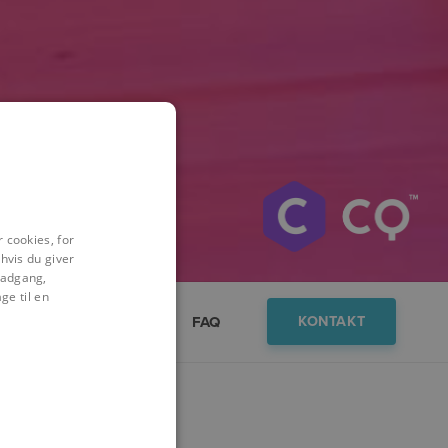
 cookies, for
hvis du giver
l adgang,
ge til en
Viden
Demo
FAQ
KONTAKT