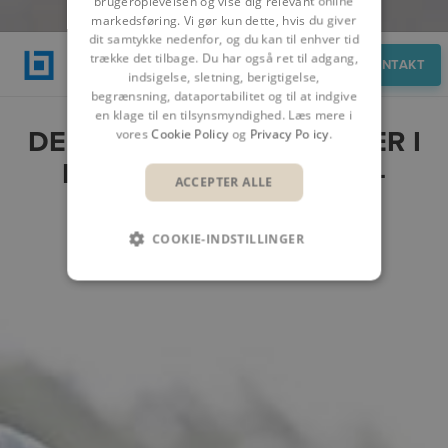
brugeroplevelsen og vise dig relevant online
markedsføring. Vi gør kun dette, hvis du giver
dit samtykke nedenfor, og du kan til enhver tid
trække det tilbage. Du har også ret til adgang,
Funktioner
KONTAKT
indsigelse, sletning, berigtigelse,
begrænsning, dataportabilitet og til at indgive
en klage til en tilsynsmyndighed. Læs mere i
DE VIGTIGSTE FUNKTIONER I
vores
Cookie Policy
og
Privacy Policy
.
BLUEBEAM STUDIO ON-
ACCEPTER ALLE
PREMISE
COOKIE-INDSTILLINGER