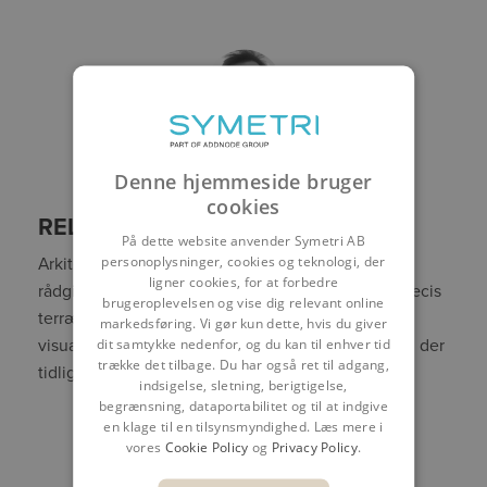
JENS KLITGAARD
Denne hjemmeside bruger
BIM Consultant
cookies
RELEVANT FOR:
På dette website anvender Symetri AB
personoplysninger, cookies og teknologi, der
Arkitekter, landskabsarkitekter, ingeniører og
ligner cookies, for at forbedre
rådgivere, der arbejder i Revit og ønsker mere præcis
brugeroplevelsen og vise dig relevant online
terrænmodellering, bedre analyser og stærkere
markedsføring. Vi gør kun dette, hvis du giver
dit samtykke nedenfor, og du kan til enhver tid
visualiseringer. Webinaret er også relevant for dig, der
trække det tilbage. Du har også ret til adgang,
tidligere har anvendt Naviate Site & Landscaping.
indsigelse, sletning, berigtigelse,
begrænsning, dataportabilitet og til at indgive
en klage til en tilsynsmyndighed. Læs mere i
TILMELD DIG HER
vores
Cookie Policy
og
Privacy Policy
.