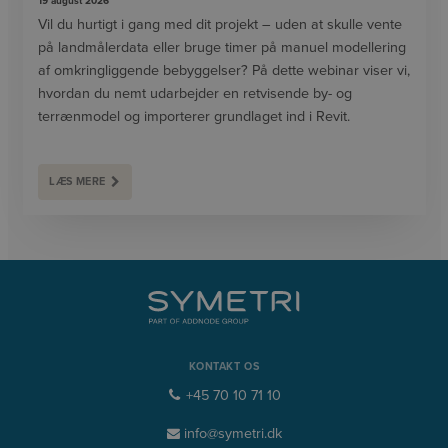
19 august 2026
Vil du hurtigt i gang med dit projekt – uden at skulle vente
på landmålerdata eller bruge timer på manuel modellering
af omkringliggende bebyggelser? På dette webinar viser vi,
hvordan du nemt udarbejder en retvisende by- og
terrænmodel og importerer grundlaget ind i Revit.
LÆS MERE
KONTAKT OS
+45 70 10 71 10
info@symetri.dk