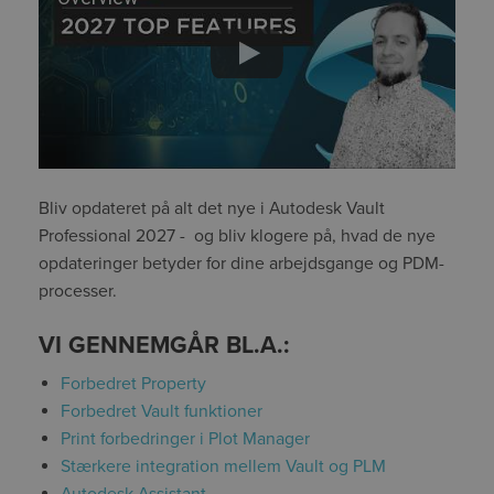
Bliv opdateret på alt det nye i Autodesk Vault
Professional 2027 - og bliv klogere på, hvad de nye
opdateringer betyder for dine arbejdsgange og PDM-
processer.
VI GENNEMGÅR BL.A.:
Forbedret Property
Forbedret Vault funktioner
Print forbedringer i Plot Manager
Stærkere integration mellem Vault og PLM
Autodesk Assistant