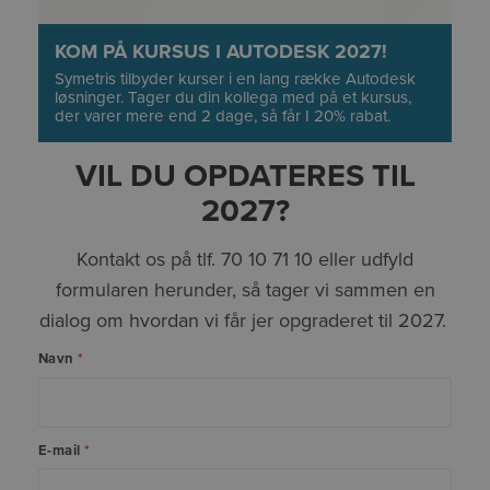
KOM PÅ KURSUS I AUTODESK 2027!
Symetris tilbyder kurser i en lang række Autodesk
løsninger. Tager du din kollega med på et kursus,
der varer mere end 2 dage, så får I 20% rabat.
VIL DU OPDATERES TIL
2027?
Kontakt os på tlf. 70 10 71 10 eller udfyld
formularen herunder, så tager vi sammen en
dialog om hvordan vi får jer opgraderet til 2027.
Navn
*
E-mail
*