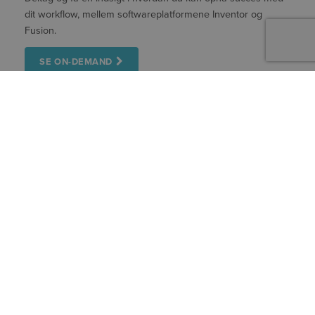
dit workflow, mellem softwareplatformene Inventor og
Fusion.
SE ON-DEMAND
OPTIMER OG AUTOMATISER DINE ARBEJDSGANGE
I INVENTOR
Torsdag d. 11. juni 2026
Kl. 10:00–10:30
Vil du spare tid, sikre datanøjagtighed og samtidig strømline
dine manuelle arbejdsgange i
Inventor?
Tilmeld dig, og bliv
klogere på vejen dertil.