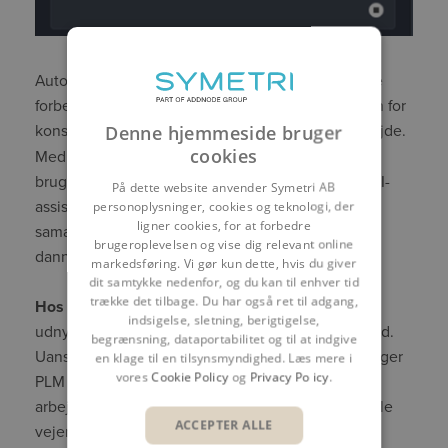
Autodesk Vault 2027 leverer tydelige og praktiske
forbedringer, der understøtter arbejdsgange inden for
Denne hjemmeside bruger
konstruktion og datahåndtering i det daglige arbejde.
cookies
Med forbedret håndtering af egenskaber, øget
brugervenlighed, dybere PLM-integration og en AI-
På dette website anvender Symetri AB
personoplysninger, cookies og teknologi, der
assistent bidrager denne version til mere effektivt
ligner cookies, for at forbedre
samarbejde i teams og øget tillid til de data, der
brugeroplevelsen og vise dig relevant online
danner grundlag for beslutningstagningen.
markedsføring. Vi gør kun dette, hvis du giver
dit samtykke nedenfor, og du kan til enhver tid
trække det tilbage. Du har også ret til adgang,
Hos Symetri
hjælper vi jer med at opgradere og
indsigelse, sletning, berigtigelse,
udnytte værdien af jeres konstruktionsdata fuldt ud.
begrænsning, dataportabilitet og til at indgive
Uanset om I overvejer Vault 2027,
kurser,
planlægger
en klage til en tilsynsmyndighed. Læs mere i
vores
Cookie Policy
og
Privacy Policy
.
PLM eller ønsker at optimere eksisterende
arbejdsgange, kan vores konsulenter støtte jer hele
ACCEPTER ALLE
vejen.