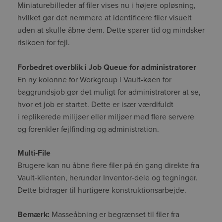
Miniaturebilleder af filer vises nu i højere opløsning,
hvilket gør det nemmere at identificere filer visuelt
uden at skulle åbne dem. Dette sparer tid og mindsker
risikoen for fejl.
Forbedret overblik i Job Queue for administratorer
En ny kolonne for
Workgroup
i Vault-køen
for
baggrundsjob gør det muligt for administratorer at se,
hvor et job er startet. Dette er især værdifuldt
i
replikerede
milijøer eller miljøer med flere servere
og forenkler fejlfinding og administration.
Multi‑File
Brugere kan nu åbne flere filer på én gang direkte fra
Vault‑klienten, herunder Inventor‑dele og tegninger.
Dette bidrager til hurtigere konstruktionsarbejde.
Bemærk:
Masseåbning er begrænset til filer fra