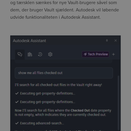
og tærsklen sænkes for nye Vault-brugere såvel som
dem, der bruger Vault sjældent. Autodesk vil løbende
udvide funktionaliteten i Autodesk Assistant.