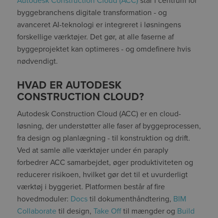
Autodesk Construction Cloud (ACC)
står i centrum for
byggebranchens digitale transformation - og
avanceret AI-teknologi er integreret i løsningens
forskellige værktøjer. Det gør, at alle faserne af
byggeprojektet kan optimeres - og omdefinere hvis
nødvendigt.
HVAD ER AUTODESK
CONSTRUCTION CLOUD?
Autodesk Construction Cloud (ACC) er en cloud-
løsning, der understøtter alle faser af byggeprocessen,
fra design og planlægning - til konstruktion og drift.
Ved at samle alle værktøjer under én paraply
forbedrer ACC samarbejdet, øger produktiviteten og
reducerer risikoen, hvilket gør det til et uvurderligt
værktøj i byggeriet. Platformen består af fire
hovedmoduler:
Docs
til dokumenthåndtering,
BIM
Collaborate
til design,
Take Off
til mængder og
Build