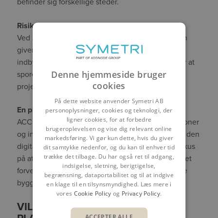
befinder sig forskellige steder.
Risikostyring og øget sikkerhed
Ved at samle alle projektdata på en sikker platform
giver ACC mulighed for bedre risikostyring. Med
indbyggede sikkerhedsfunktioner og mulighed for at
Denne hjemmeside bruger
spore ændringer og adgangshistorik kan
cookies
projektledere bedre kontrollere og mindske risici.
På dette website anvender Symetri AB
En platform for fremtiden
personoplysninger, cookies og teknologi, der
ligner cookies, for at forbedre
ACC fortsætter med at udvikle sig med nye funktioner
brugeroplevelsen og vise dig relevant online
og integrationer, hvilket gør det til en vigtig del af den
markedsføring. Vi gør kun dette, hvis du giver
digitale transformation af byggebranchen. Med fokus
dit samtykke nedenfor, og du kan til enhver tid
trække det tilbage. Du har også ret til adgang,
på at forbedre samarbejde, sikkerhed og effektivitet
indsigelse, sletning, berigtigelse,
forventes ACC at spille en central rolle i fremtidige
begrænsning, dataportabilitet og til at indgive
byggeprojekter.
en klage til en tilsynsmyndighed. Læs mere i
vores
Cookie Policy
og
Privacy Policy
.
VIL DU VIDE MERE OM ACC-
ACCEPTER ALLE