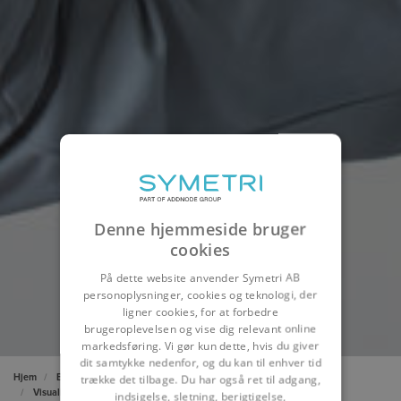
Denne hjemmeside bruger
cookies
På dette website anvender Symetri AB
personoplysninger, cookies og teknologi, der
ligner cookies, for at forbedre
brugeroplevelsen og vise dig relevant online
markedsføring. Vi gør kun dette, hvis du giver
dit samtykke nedenfor, og du kan til enhver tid
Hjem
Byggeri og infrastruktur
Konsulentydelser
Virtuel design
trække det tilbage. Du har også ret til adgang,
Visualisering
indsigelse, sletning, berigtigelse,