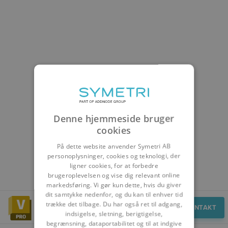
Denne hjemmeside bruger
cookies
På dette website anvender Symetri AB
personoplysninger, cookies og teknologi, der
ligner cookies, for at forbedre
brugeroplevelsen og vise dig relevant online
markedsføring. Vi gør kun dette, hvis du giver
dit samtykke nedenfor, og du kan til enhver tid
trække det tilbage. Du har også ret til adgang,
Speak to an expert
KONTAKT
indsigelse, sletning, berigtigelse,
begrænsning, dataportabilitet og til at indgive