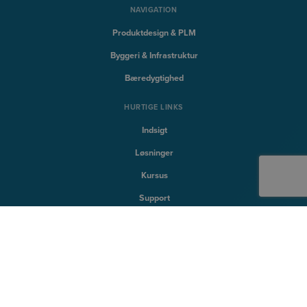
NAVIGATION
Produktdesign & PLM
Byggeri & Infrastruktur
Bæredygtighed
HURTIGE LINKS
Indsigt
Løsninger
Kursus
Support
SYMETRI TEKNOLOGI
Naviate
Sovelia
CQFlexMon